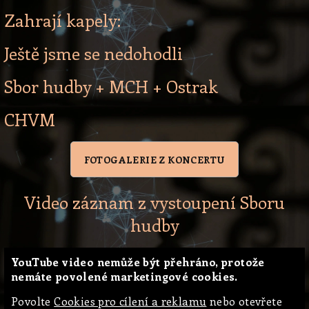
Zahrají kapely:
Ještě jsme se nedohodli
Sbor hudby + MCH + Ostrak
CHVM
FOTOGALERIE Z KONCERTU
Video záznam z vystoupení Sboru
hudby
YouTube video nemůže být přehráno, protože
nemáte povolené marketingové cookies.
Povolte
Cookies pro cílení a reklamu
nebo otevřete