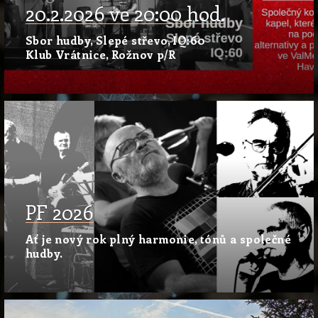
20.2.2026 ve 20:00 hod.
Sbor hudby, Slepé střevo, IQ:60
Klub Vrátnice, Rožnov p/R
PF 2026
Ať je nový rok plný harmonie, tónů a společné
hudby.