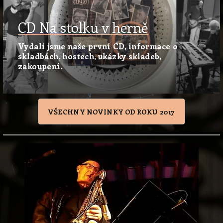
CD Na stolku v herně
Vydali jsme naše první CD, informace o
skladbách, hostech, ukázky skladeb,
zakoupení.
VŠECHNY NOVINKY OD ROKU 2017