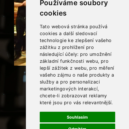
Používáme soubory
cookies
Tato webová stránka používá
cookies a další sledovací
technologie ke zlepšení vašeho
zážitku z prohlížení pro
následující účely:
pro umožnění
základní funkčnosti webu
,
pro
lepší zážitek z webu
,
pro měření
vašeho zájmu o naše produkty a
REPERTOÁR SBORU HUDBY
služby a pro personalizaci
marketingových interakcí
,
chcete-li zobrazovat reklamy
VIDEA SE SBOREM HUDBY
které jsou pro vás relevantnější
.
FOTA SE SBOREM HUDBY
Souhlasím
Odmítám