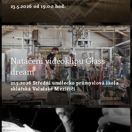
23.5.2026 od 19:00 hod.
Natáčení videoklipu Glass
dream
21.3.2026 Střední umělecko průmyslová škola
sklářská Valašské Meziříčí