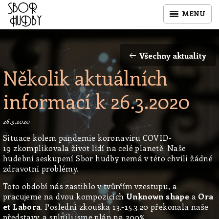
MENU
Všechny aktuality
Několik aktuálních
informací k 26.3.2020
26.3.2020
Situace kolem pandemie koronaviru COVID-
19 zkomplikovala život lidí na celé planetě. Naše
hudební seskupení Sbor hudby nemá v této chvíli žádné
zdravotní problémy.
Toto období nás zastihlo v tvůrčím vzestupu, a
pracujeme na dvou kompozicích
Unknown shape
a
Ora
et Labora
. Poslední zkouška 13.-15.3.20 překonala naše
představy. a splnili jsme plán na 200%.