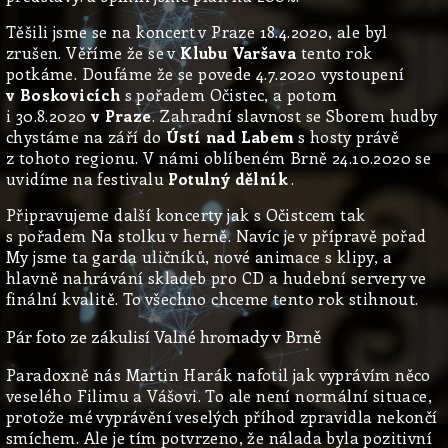
Těšili jsme se na koncert v Praze 18.4.2020, ale byl
zrušen. Věříme že se v
Klubu Varšava
tento rok
potkáme. Doufáme že se povede 4.7.2020 vystoupení
v Boskovicích
s pořadem Očistec, a potom
i 30.8.2020
v Praze
. Zahradní slavnost se Sborem hudby
chystáme na září do
Ústí nad Labem
s hosty právě
z tohoto regionu. V námi oblíbeném Brně 24.10.2020 se
uvidíme na festivalu
Potulný dělník
.
Připravujeme další koncerty jak s Očistcem tak
s pořadem Na stolku v herně. Navíc je v přípravě pořad
My jsme ta garda uličníků, nové animace s klipy, a
hlavně nahrávání skladeb pro CD a hudební servery ve
finální kvalitě.
To všechno chceme tento rok stihnout.
Pár foto ze zákulisí Valné hromady v Brně
Paradoxně nás Martin Harák nafotil jak vyprávím něco
veselého Filimu a Vášovi. To ale není normální situace,
protože mé vyprávění veselých příhod zpravidla nekončí
smíchem. Ale je tím potvrzeno, že nálada byla pozitivní