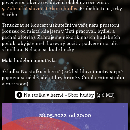
povedenou akci v covidovém období v roce 2020:
5. Zahradní slavnost Sboru hudby
. Proběhlo to u Jirky
Šerého.
Tentokrát se koncert uskuteční ve veřejném prostoru
(kousek od místa kde jsem v Ústí pracoval, bydlel a
páchal alotria). Zahrajeme několik našich hudebních
podob, aby jste měli barevný pocit v podvečer na ulici
s hudbou. Nebojte se bude hezky.
Malá hudební upoutávka
Skladba Na stolku v herně (což byl hlavní motiv stejně
pojmenované divadelní hry hrané v Činoherním studiu
v roce 1990)
Na stolku v herně – Sbor hudby
(4,6 MB)