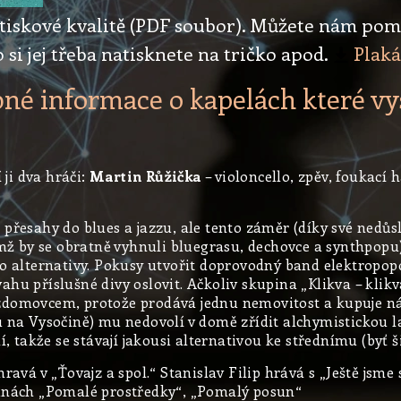
iskové kvalitě (PDF soubor). Můžete nám pomoc
i jej třeba natisknete na tričko apod.
Plaká
né informace o kapelách které vy
 ji dva hráči:
Martin Růžička
– violoncello, zpěv, foukací
přesahy do blues a jazzu, ale tento záměr (díky své nedůs
emž by se obratně vyhnuli bluegrasu, dechovce a synthpopu
do alternativy. Pokusy utvořit doprovodný band elektropo
hu příslušné divy oslovit. Ačkoliv skupina „Klikva – klikva
zdomovcem, protože prodává jednu nemovitost a kupuje nás
u na Vysočině) mu nedovolí v domě zřídit alchymistickou la
í, takže se stávají jakousi alternativou ke střednímu (byť 
ravá v „Ťovajz a spol.“ Stanislav Filip hrává s „Ještě jsme
pinách „Pomalé prostředky“, „Pomalý posun“