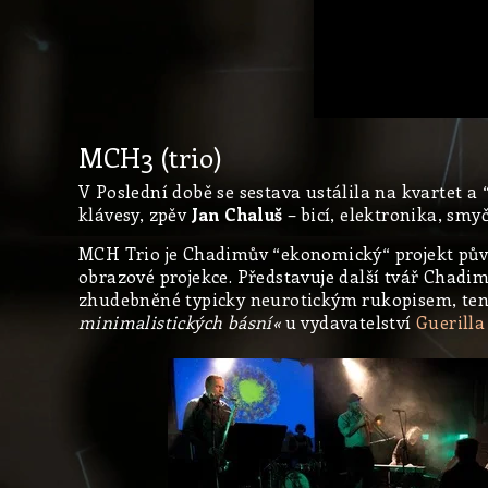
MCH3 (trio)
V Poslední době se sestava ustálila na kvartet a “
klávesy, zpěv
Jan Chaluš
– bicí, elektronika, smy
MCH Trio je Chadimův “ekonomický“ projekt půvo
obrazové projekce. Představuje další tvář Chadimo
zhudebněné typicky neurotickým rukopisem, tent
minimalistických básní«
u vydavatelství
Guerilla