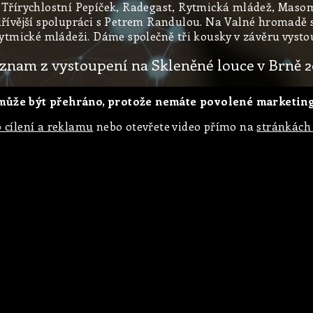
 Třírychlostní Pepíček, Radegast, Rytmická mládež, Masoml
k dřívější spolupráci s Petrem Randulou. Na Valné hromadě
ytmické mládeži. Dáme společně tři kousky v závěru vysto
znam z vystoupení na Skleněné louce v Brně 2
ůže být přehráno, protože nemáte povolené marketing
 cílení a reklamu
nebo otevřete video přímo na
stránkách