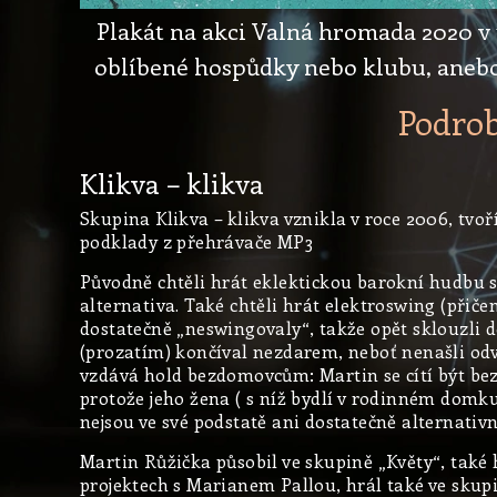
Plakát na akci Valná hromada 2020 v t
oblíbené hospůdky nebo klubu, anebo s
Podrob
Klikva – klikva
Skupina Klikva – klikva vznikla v roce 2006, tvoří
podklady z přehrávače MP3
Původně chtěli hrát eklektickou barokní hudbu s 
alternativa. Také chtěli hrát elektroswing (přič
dostatečně „neswingovaly“, takže opět sklouzli 
(prozatím) končíval nezdarem, neboť nenašli odva
vzdává hold bezdomovcům: Martin se cítí být be
protože jeho žena ( s níž bydlí v rodinném domk
nejsou ve své podstatě ani dostatečně alternativn
Martin Růžička působil ve skupině „Květy“, také h
projektech s Marianem Pallou, hrál také ve sku