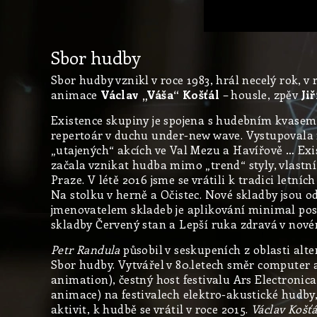
Sbor hudby
Sbor hudby vznikl v roce 1983, hrál necelý rok, v 
animace
Václav „Váša“ Košťál
– housle, zpěv
Ji
Existence skupiny je spojena s hudebním kvasem 
repertoár v duchu under-new wave. Vystupovala
„utajených“ akcích ve Val Mezu a Havířově … Exis
začala vznikat hudba mimo „trend“ styly, vlastn
Praze. V létě 2016 jsme se vrátili k tradici letn
Na stolku v herně a Očistec. Nové skladby jsou 
jmenovatelem skladeb je aplikování minimal post
skladby Červený stan a Lepší ruka zdravá v nov
Petr Randula
působil v seskupeních z oblasti alt
Sbor hudby. Vytvářel v 80.letech směr computer 
animation), čestný host festivalu Ars Electronica
animace) na festivalech elektro-akustické hudby,
aktivit, k hudbě se vrátil v roce 2015.
Václav Košťá