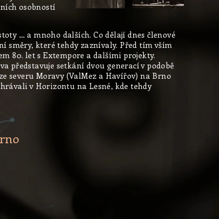
bních osobností
istoty … a mnoho dalších. Co dělají dnes členové
ní směry, které tehdy zaznívaly. Před tím vším
m 80. let s Extempore a dalšími projekty.
kva představuje setkání dvou generací v podobě
v ze severu Moravy (ValMez a Havířov) na Brno
2 hrávali v Horizontu na Lesné, kde tehdy
Brno