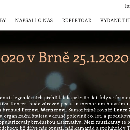
In
BY
NAPSALI O NÁS
REPERTOÁR
VYDANÉ TI
20 v Brně 25.1.2020
nutí legendárních přehlídek kapel z 80. let, kdy se form
ativa. Koncert bude zároveň pocta in memoriam hlavnímu 
h hromad
Petrovi Wernerovi
. Samozřejmě rovněž
Lence 
a organizační štafetu v druhé polovině 80. let, a produkov
opularizovaly brněnskou alternativu. Mezi muzikanty se 
dchody. Již dříve nás opustil náš kamarád a spoluhráč v 