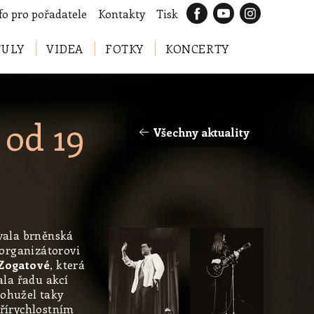
fo pro pořadatele
Kontakty
Tisk
TULY
VIDEA
FOTKY
KONCERTY
 od 19
Všechny aktuality
ovala brněnská
organizátorovi
Zogatové
, která
ala řadu akcí
bohužel taky
Třírychlostním