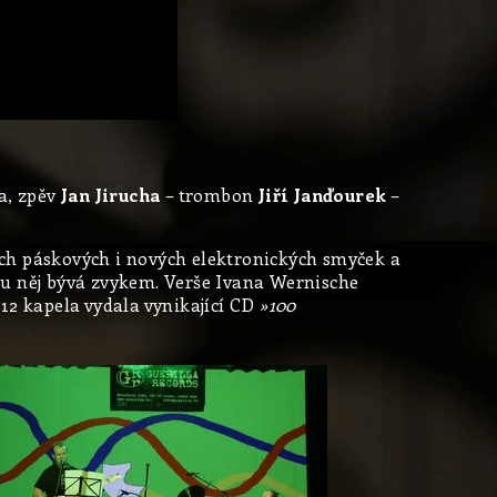
a, zpěv
Jan Jirucha
– trombon
Jiří Janďourek
–
ch páskových i nových elektronických smyček a
ež u něj bývá zvykem. Verše Ivana Wernische
12 kapela vydala vynikající CD
»100