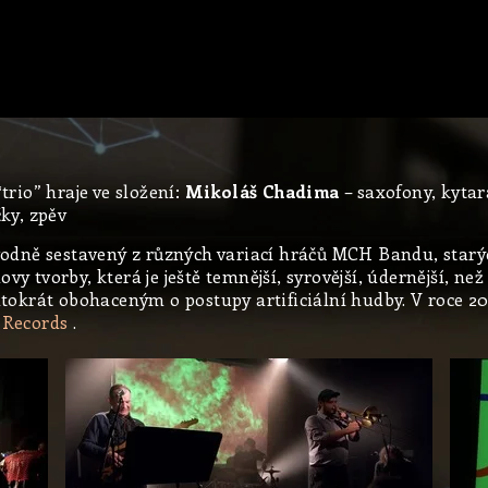
trio” hraje ve složení:
Mikoláš Chadima
– saxofony, kytar
čky, zpěv
dně sestavený z různých variací hráčů MCH Bandu, starý
vy tvorby, která je ještě temnější, syrovější, údernější, n
okrát obohaceným o postupy artificiální hudby. V roce 20
 Records
.