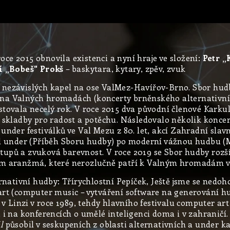
roce 2015 obnovila existenci a nyní hraje ve složení:
Petr „
ří „Bobeš" Prokš
– baskytara, kytary, zpěv, zvuk
nezávislých kapel na ose ValMez-Havířov-Brno. Sbor hudby
 na Valných hromadách (koncerty brněnského alternativní
tovala necelý rok. V roce 2015 dva původní členové Karkul
í skladby pro radost a potěchu. Následovalo několik konce
ích under festiválků ve Val Mezu z 80. let, akcí Zahradní s
od under (Příběh Sboru hudby) po moderní vážnou hudbu (My
upů a zvuková barevnost. V roce 2019 se Sbor hudby rozšíř
ém aranžmá, které nerozlučně patří k Valným hromadám v 
ernativní hudby: Třírychlostní Pepíček, Ještě jsme se nedo
art (computer music – vytváření software na generování hu
 v Linzi v roce 1989, tehdy hlavního festivalu computer art
 i na konferencích o umělé inteligenci doma i v zahraničí
l
působil v seskupeních z oblasti alternativních a under k