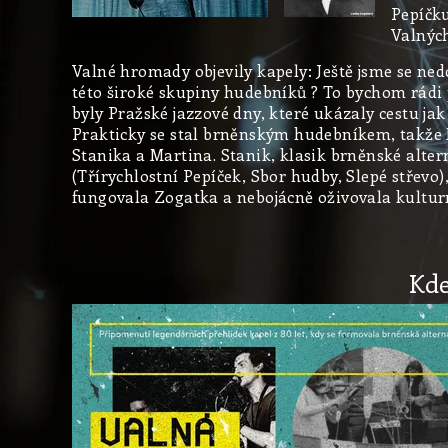
Pepíčk
Valnýc
Valné hromady objevily kapely: Ještě jsme se nedo
této široké skupiny hudebníků ? To bychom rádi p
byly Pražské jazzové dny, které ukázaly cestu ja
Prakticky se stal brněnským hudebníkem, takže M
Stanika a Martina. Stanik, klasik brněnské alter
(Třírychlostní Pepíček, Sbor hudby, Slepé střevo)
fungovala Zogatka a nebojácně oživovala kultur
Kd