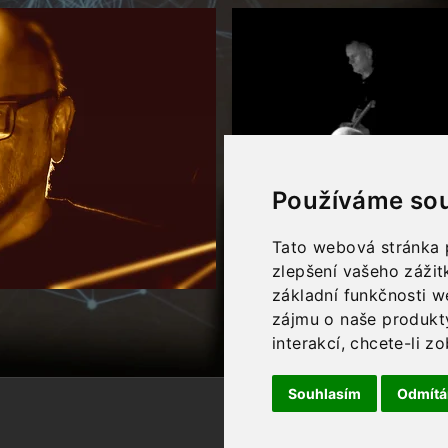
Používáme sou
Tato webová stránka p
zlepšení vašeho zážitk
základní funkčnosti 
zájmu o naše produkt
interakcí
,
chcete-li zo
Souhlasím
Odmít