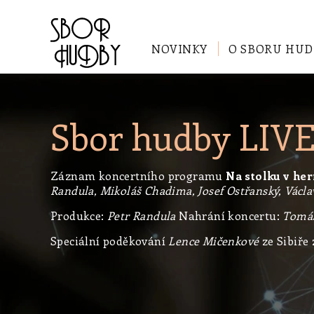
NOVINKY
O SBORU HUD
Sbor hudby LIVE
Záznam koncertního programu
Na stolku v he
Randula, Mikoláš Chadima, Josef Ostřanský, Václa
Produkce:
Petr Randula
Nahrání koncertu:
Tomá
Speciální poděkování
Lence Mičenkové
ze Sibiře 