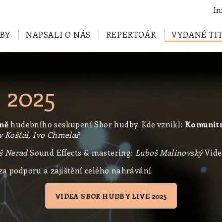
In
BY
NAPSALI O NÁS
REPERTOÁR
VYDANÉ TI
 2025
rně
hudebního seskupení Sbor hudby. Kde vznikl:
Komunitní
v Košťál, Ivo Chmelař
š Nerad
Sound Effects & mastering:
Luboš Malinovský
Vide
za podporu a zajištění celého nahrávání.
VIDEA SBOR HUDBY LIVE 2025